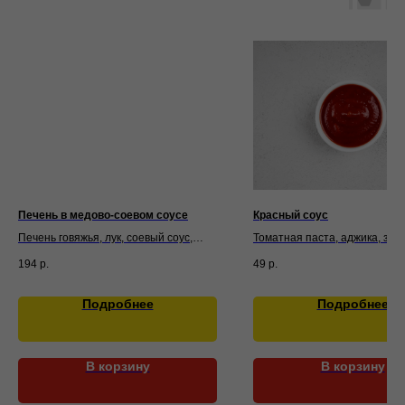
Печень в медово-соевом соусе
Красный соус
Печень говяжья, лук, соевый соус,
Томатная паста, аджика, зел
масло растительное, кетчуп, мёд,
чеснок, сахар, соль
194
р.
49
р.
соль, перец черный молотый, крахмал
Подробнее
Подробнее
В корзину
В корзину