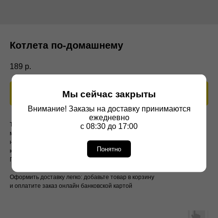
Котлета по-домашнему
189
р.
Мы сейчас закрыты
В корзину
Внимание! Заказы на доставку принимаются
ежедневно
Традиционное блюдо русской кухни, приготовленное из двух видов
с 08:30 до 17:00
мяса (свинины и говядины) с ярко выраженным, насыщенным вкусом
натурального мяса. Прекрасно дополнят блюдо гарниры из
Понятно
картофеля.
Порция: 100 грамм
Оформить доставку легко: добавьте товар в корзину
и оплатите заказ онлайн банковской картой