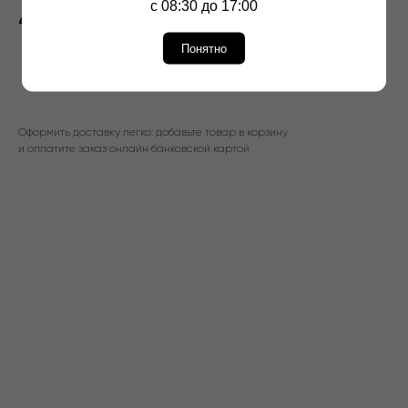
с 08:30 до 17:00
49,00
р.
Понятно
В корзину
Оформить доставку легко: добавьте товар в корзину
и оплатите заказ онлайн банковской картой