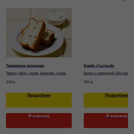
Творожная запеканка
Комбо «Сытный»
Творог, яйцо, сахар, ванилин, изюм,
Борщ с говядиной,300 грамм
крупа манная, соль. Подается со
Мясо по-французски, 140 гр
229
р.
564
р.
сметаной
Картофель отварной, 150 гр
Морковь по-корейски, 100 гр
Хлеб, 1 кусочек
Подробнее
Подробнее
В корзину
В корзину