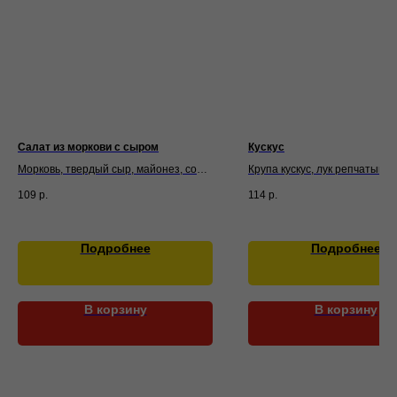
Салат из моркови с сыром
Кускус
Морковь, твердый сыр, майонез, соль,
Крупа кускус, лук репчатый, 
зелень
масло подсолнечное, корица
109
р.
114
р.
овощной, приправа кнор, сол
Подробнее
Подробнее
В корзину
В корзину